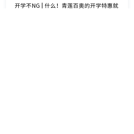
开学不NG | 什么！青莲百奥的开学特惠就
这么水灵灵地上线了？
你开学，我放价！开学季活动来袭！！！
2024-09-03
上新啦！富集效率>90%的磷酸化试剂盒全
新上线！
新产品新突破！！