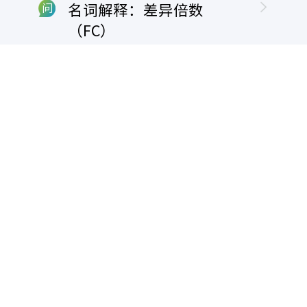
名词解释：差异倍数
问
（FC）
答
全称Foldchange（差异倍数）。说明蛋⽩
表达变化是否显著。
名词解释：Bottom-up
问
答
先⽤蛋⽩酶把蛋⽩序列进⾏酶切，再针对
酶切后的肽段进⾏鉴定，所以进⼊质谱的
名词解释：Top down
问
检测对象永远是肽段，再根据肽段序列再
推导出蛋⽩序列，也就是我们常说的
shotgun⽅法
答
是指从⼀个完整的蛋⽩出发，在质谱中进
⾏碎⽚化处理，通过对碎⽚分⼦的检测，
动态修饰Dynamic
问
推导出蛋⽩的序列。
Modification也称可变修饰