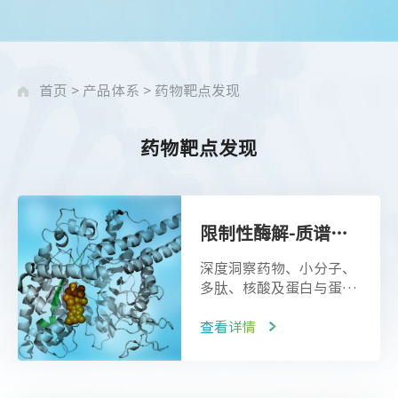
首页
>
产品体系
>
药物靶点发现
药物靶点发现
限制性酶解-质谱分析
深度洞察药物、小分子、
多肽、核酸及蛋白与蛋白
质相互作用的结构变化，
蛋白质结构的“X光片”
查看详情