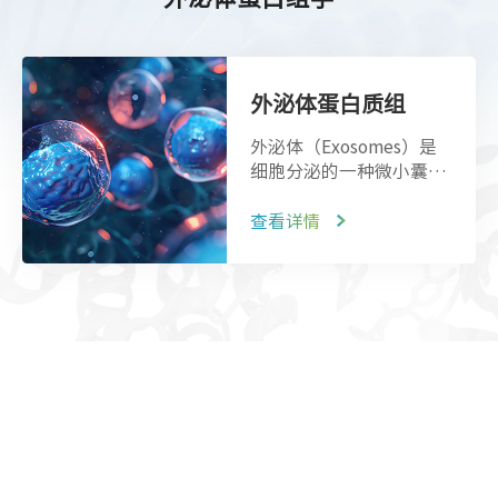
外泌体蛋白质组
外泌体（Exosomes）是
细胞分泌的一种微小囊
泡，通常在30-150纳米的
尺寸范围内，它们由内源
查看详情
性细胞膜包裹，包含有蛋
白质、核酸、脂质和其他
生...