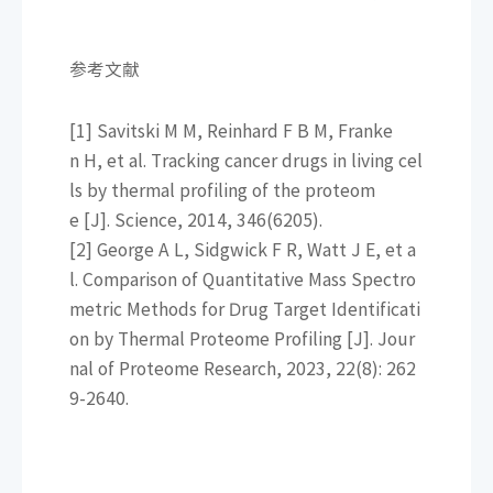
参考文献
[1] Savitski M M, Reinhard F B M, Franke
n H, et al. Tracking cancer drugs in living cel
ls by thermal profiling of the proteom
e [J]. Science, 2014, 346(6205).
[2] George A L, Sidgwick F R, Watt J E, et a
l. Comparison of Quantitative Mass Spectro
metric Methods for Drug Target Identificati
on by Thermal Proteome Profiling [J]. Jour
nal of Proteome Research, 2023, 22(8): 262
9-2640.